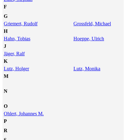
F
G
Griemert, Rudolf
Grossfeld, Michael
H
Hahn, Tobias
Hoeppe, Ulrich
J
Jäger, Ralf
K
Lutz, Holger
Lutz, Monika
M
N
O
Ohlert, Johannes M.
P
R
S