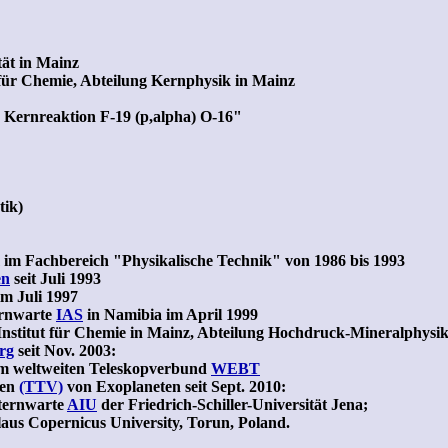
ät in Mainz
ür Chemie, Abteilung Kernphysik in Mainz
r Kernreaktion F-19 (p,alpha) O-16"
tik)
im Fachbereich "Physikalische Technik" von 1986 bis 1993
en
seit Juli 1993
m Juli 1997
ernwarte
IAS
in Namibia im April 1999
nstitut für Chemie in Mainz, Abteilung Hochdruck-Mineralphysi
rg
seit Nov. 2003:
im weltweiten Teleskopverbund
WEBT
nen
(TTV)
von Exoplaneten seit Sept. 2010:
Sternwarte
AIU
der Friedrich-Schiller-Universität Jena;
laus Copernicus University, Torun, Poland.