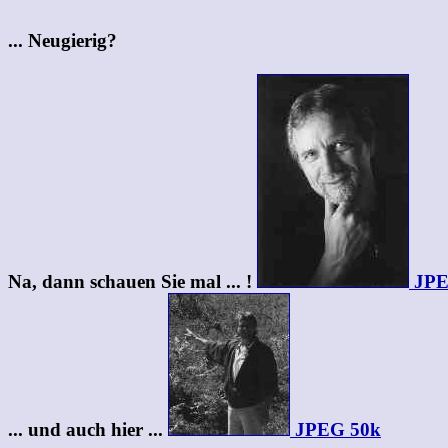
... Neugierig?
Na, dann schauen Sie mal ... !
JPE
... und auch hier ...
JPEG 50k