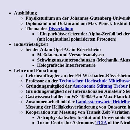
Ausbildung
Physikstudium an der Johannes-Gutenberg-Universit
Diplomand und Doktorand am Max-Planck-Institut f
Thema der
Dissertation:
"Ein paritätsverletzender Alpha-Zerfall bei de
(mit longitudinal polarisierten Protonen)
Industrietätigkeit
bei der Adam Opel AG in Rüsselsheim
Meßdaten- und Versuchsanalysen
Schwingungsuntersuchungen (Mechanik, Akus
Holografische Interferometrie
Lehre und Forschung
Lehrbeauftragter an der FH Wiesbaden-Rüsselsheim 
Professor an der
Technischen Hochschule Mittelhess
Gründungsmitglied der
Astronomie Stiftung Trebur
i
Gründungsmitglied der Internationalen Amateur St
Gastwissenschaftler im WS 1998/99 am Max-Planck-I
Zusammenarbeit mit der
Landessternwarte Heidelbe
Messung der Helligkeitsveränderung von Quasaren 
Kooperation zur Messung von Transit-Zeit-Variatio
Astrophysikalisches Institut und Universitäts-
Torun Centre for Astronomy
TCfA
of the Nico