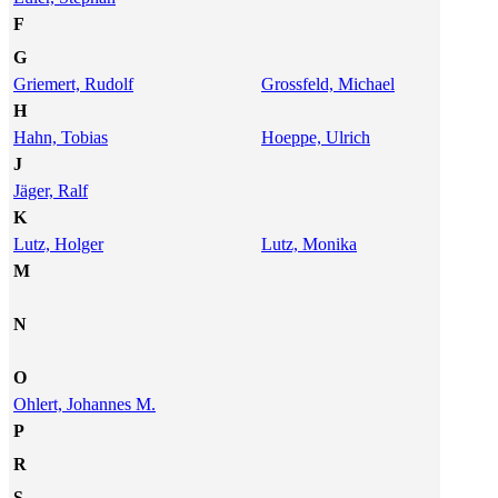
F
G
Griemert, Rudolf
Grossfeld, Michael
H
Hahn, Tobias
Hoeppe, Ulrich
J
Jäger, Ralf
K
Lutz, Holger
Lutz, Monika
M
N
O
Ohlert, Johannes M.
P
R
S